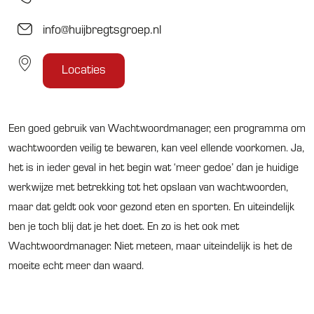
wachtwoord en als je er veel moet onthouden, sla je ze op in een
info@huijbregtsgroep.nl
tekst bestandje ergens op je pc of mobiel. Je weet het wel…,
maar je doet het toch. Ook hiervan krijg je buikpijn, alleen voel je
Locaties
die pas later. En als die buikpijn er dan toch is, dan mogen wij in
actie komen. Deze mensen zien wij hier bijna dagelijks op de
zaak.
Een goed gebruik van Wachtwoordmanager, een programma om
wachtwoorden veilig te bewaren, kan veel ellende voorkomen. Ja,
het is in ieder geval in het begin wat ‘meer gedoe’ dan je huidige
werkwijze met betrekking tot het opslaan van wachtwoorden,
maar dat geldt ook voor gezond eten en sporten. En uiteindelijk
ben je toch blij dat je het doet. En zo is het ook met
Wachtwoordmanager. Niet meteen, maar uiteindelijk is het de
moeite echt meer dan waard.