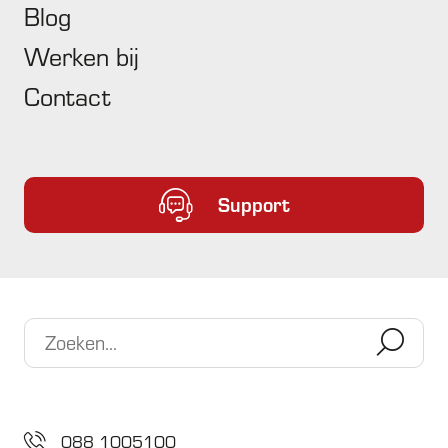
Blog
Werken bij
Contact
Support
Einde Windows 10… Of toch niet?
Microsoft vindt het hoog tijd dat mensen afscheid nemen
van Windows 10. Het bedrijf kondigde daarom eind vorig
jaar al aan dat na 14 oktober 2025 geen technische
ondersteuning en beveiligingsupdates meer worden
Lees het gehele bericht
uitgebracht voor Windows 10.
088 1005100