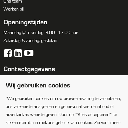
Ons team
Werken bij
Openingstijden
Maandag t/m vrijdag: 8:00 - 17:00 uur
Zaterdag & zondag: gesloten
Contactgegevens
088 1005100
Wij gebruiken cookies
info@huijbregtsgroep.nl
"We gebruiken cookies om uw browse-ervaring te verbeteren,
Locaties
ons verkeer te analyseren en gepersonaliseerde inhoud of
advertenties weer te geven. Door op ""Alles accepteren"" te
klikken stemt u in met ons gebruik van cookies. Zie voor meer