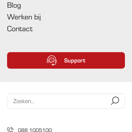
Blog
Werken bij
Contact
Inzichtelijk
Laagdrempelig
Support
4.4 van 5 sterren Google review
Geheel ontzorgt in ICT & cybersafety
Altijd bereikbaar 24/7
Microsoft gecertificeerd partner
088 1005100