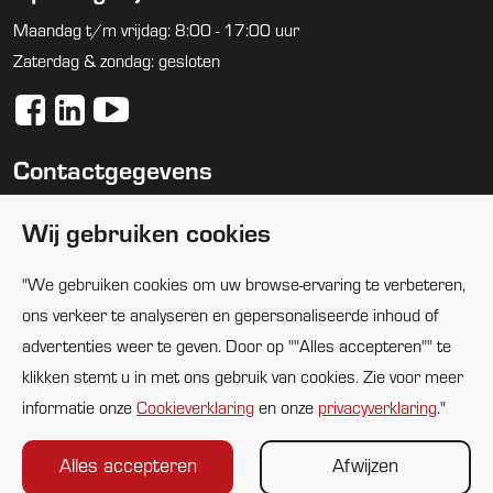
Maandag t/m vrijdag: 8:00 - 17:00 uur
Zaterdag & zondag: gesloten
Contactgegevens
088 1005100
Wij gebruiken cookies
info@huijbregtsgroep.nl
"We gebruiken cookies om uw browse-ervaring te verbeteren,
Locaties
ons verkeer te analyseren en gepersonaliseerde inhoud of
advertenties weer te geven. Door op ""Alles accepteren"" te
klikken stemt u in met ons gebruik van cookies. Zie voor meer
informatie onze
Cookieverklaring
en onze
privacyverklaring
."
Alles accepteren
Afwijzen
©2026 Huijbregts ict & cybersafety
-
privacyverklaring
-
cookieverklaring