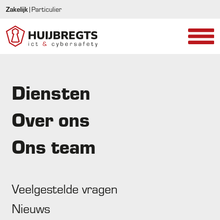
Zakelijk
|
Particulier
Diensten
Toegangscontrole
Over ons
Ons team
Houd de controle in eigen
handen
Veelgestelde vragen
Nieuws