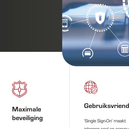
Gebruiksvriende
Maximale
beveiliging
'Single Sign-On' maakt
inloggen snel en eenvou