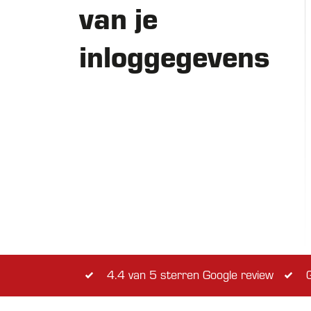
van je
inloggegevens
4.4 van 5 sterren Google review
G