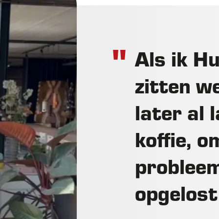
Als ik Hu
zitten w
later al
koffie, 
problee
opgelost