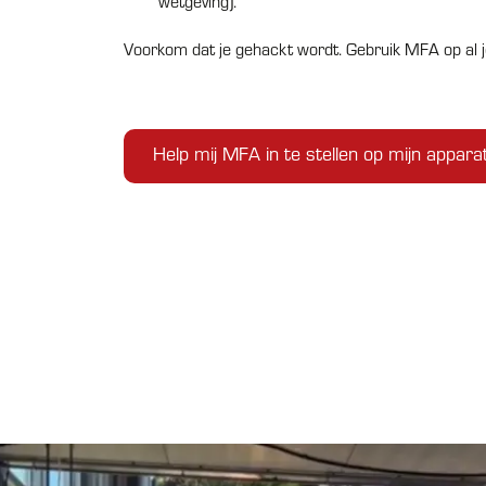
wetgeving).
Voorkom dat je gehackt wordt. Gebruik MFA op al j
Help mij MFA in te stellen op mijn appara