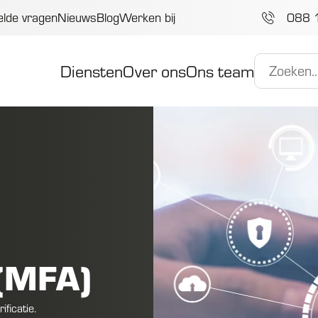
elde vragen
Nieuws
Blog
Werken bij
088 
Diensten
Over ons
Ons team
 (MFA)
ficatie.