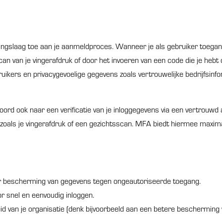
ingslaag toe aan je aanmeldproces. Wanneer je als gebruiker toegang w
 scan van je vingerafdruk of door het invoeren van een code die je heb
uikers en privacygevoelige gegevens zoals vertrouwelijke bedrijfsin
 ook naar een verificatie van je inloggegevens via een vertrouwd a
e, zoals je vingerafdruk of een gezichtsscan. MFA biedt hiermee max
oor bescherming van gegevens tegen ongeautoriseerde toegang.
r snel en eenvoudig inloggen.
d van je organisatie (denk bijvoorbeeld aan een betere bescherming