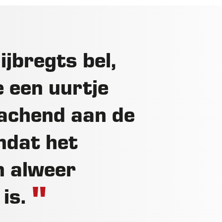
ijbregts bel,
e een uurtje
 lachend aan de
omdat het
m alweer
 is.