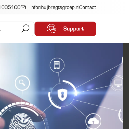
1005100
info@huijbregtsgroep.nl
Contact
Support