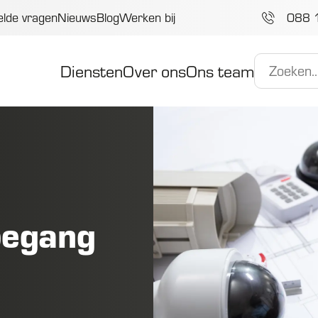
elde vragen
Nieuws
Blog
Werken bij
088 
Diensten
Over ons
Ons team
toegang