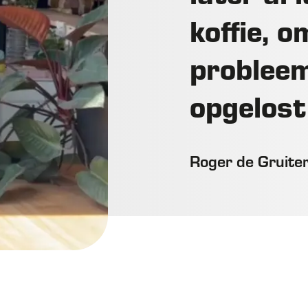
koffie, 
problee
opgelost
Roger de Gruite