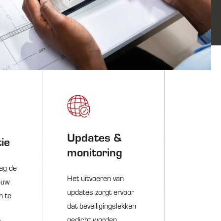
Updates &
ie
monitoring
aag de
Het uitvoeren van
jouw
updates zorgt ervoor
n te
dat beveiligingslekken
gedicht worden.