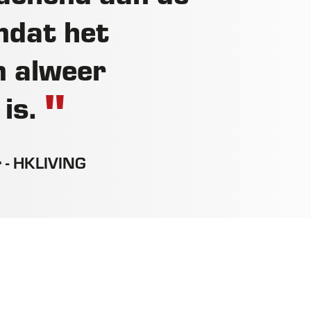
omdat het
m alweer
 is.
r - HKLIVING