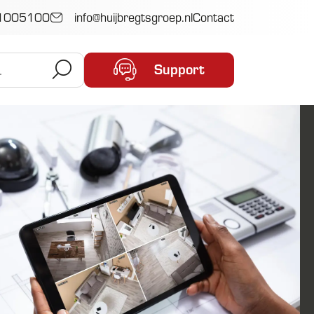
1005100
info@huijbregtsgroep.nl
Contact
Support