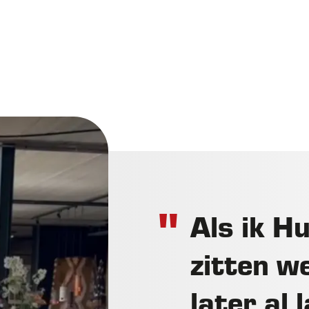
Als ik Hu
zitten w
later al