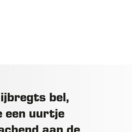
ijbregts bel,
e een uurtje
 lachend aan de