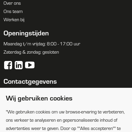
Over ons
Ons team
Werken bij
Openingstijden
Maandag t/m vrijdag: 8:00 - 17:00 uur
Zaterdag & zondag: gesloten
Contactgegevens
088 1005100
Wij gebruiken cookies
info@huijbregtsgroep.nl
"We gebruiken cookies om uw browse-ervaring te verbeteren,
Locaties
ons verkeer te analyseren en gepersonaliseerde inhoud of
advertenties weer te geven. Door op ""Alles accepteren"" te