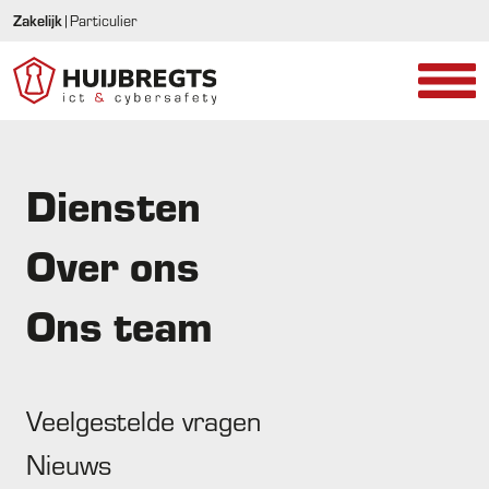
Zakelijk
|
Particulier
Diensten
Wij bestaan 35 jaar 🎉
Over ons
En dat vieren we graag met jou op 12 september!
Ons team
Veelgestelde vragen
Wij bestaan 35 jaar
Nieuws