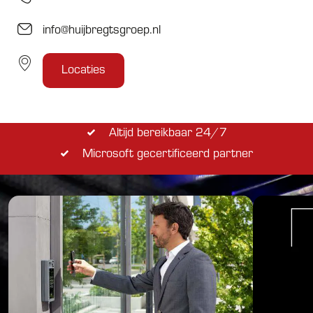
info@huijbregtsgroep.nl
Locaties
4.4 van 5 sterren Google review
Geheel ontzorgt in ICT & cybersafety
Altijd bereikbaar 24/7
Microsoft gecertificeerd partner