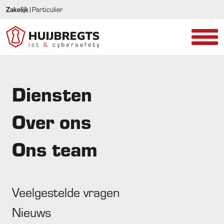
Zakelijk
|
Particulier
Diensten
Bedrijfsbeveiliging &
Over ons
camerabewaking
Onze gebruiksvriendelijke maatwerk oplossingen brengen
Ons team
ongewenste bezoekers snel in beeld.
Veelgestelde vragen
Nieuws
Real-time toezicht voor